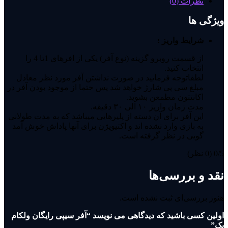
نظرات (0)
ویژگی ها
شرایط واریز :
از قسمت روبرو گزینه (نوع آفر) یکی از افرهای 1تا 4 را
انتخاب کنید.
لطفاتوجه فرمایید در صورت نداشتن آفر مورد نظر معادل
مبلغ سی پی شارژ خواهد شد پس حتما از موجود بودن آفر در
اکانتتون مطمعن بشوید.
مدت زمان واریز ۱۰ الی ۳۰ دقیقه.
این آفر برای آن دسته از پلیرهایی میباشد که به مدت طولانی
به بازی وارد نشده اند و اکتیویژن برای آنها پاداش خوش آمد
گویی در نظر گرفته است.
‫0/5
‫(0 نظر)
نقد و بررسی‌ها
هنوز بررسی‌ای ثبت نشده است.
اولین کسی باشید که دیدگاهی می نویسد “آفر سیپی رایگان ولکام
بک”