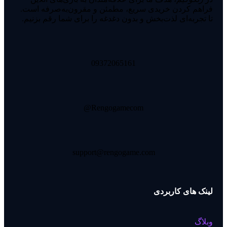
فراهم کردن خریدی سریع، مطمئن و مقرون‌به‌صرفه است.
تا تجربه‌ای لذت‌بخش و بدون دغدغه را برای شما رقم بزنیم.
09372065161
Rengogamecom@
support@rengogame.com
لینک های کاربردی
وبلاگ