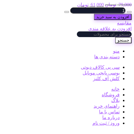
79,000
تومان
61,000
تومان
افزودن به سبد خرید
مقایسه
افزودن به علاقه مندی
جستجو
منو
دسته بندی ها
سی پی کالاف دیوتی
یوسی پابجی موبایل
کلش آف کلنز
خانه
فروشگاه
بلاگ
راهنمای خرید
تماس با ما
درباره ما
ورود / ثبت نام