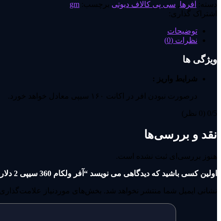
دسته:
آفرها
,
سی پی کالاف دیوتی
برچسب:
gm
اشتراک گذاری:
توضیحات
نظرات (0)
ویژگی ها
شرایط واریز :
درصورت نبودن افر در اکانت ۱۶۰ سیپی معادل خواهد خورد.
‫0/5
‫(0 نظر)
نقد و بررسی‌ها
هنوز بررسی‌ای ثبت نشده است.
اولین کسی باشید که دیدگاهی می نویسد “آفر ولکام 360 سیپی 2 دلاری”
نشانی ایمیل شما منتشر نخواهد شد.
بخش‌های موردنیاز علامت‌گذاری 