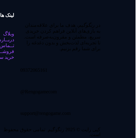
لینک ها
در
رنگوگیم
، هدف ما برای علاقه‌مندان
به بازی‌های آنلاین فراهم کردن خریدی
وبلاگ
سریع، مطمئن و مقرون‌به‌صرفه است.
دربــاره
تا تجربه‌ای لذت‌بخش و بدون دغدغه را
تــماس 
برای شما رقم بزنیم.
فروشـــ
خرید س
09372065161
Rengogamecom@
support@rengogame.com
کپی رایت © 2025 رنگوگیم. تمامی حقوق محفوظ
است.