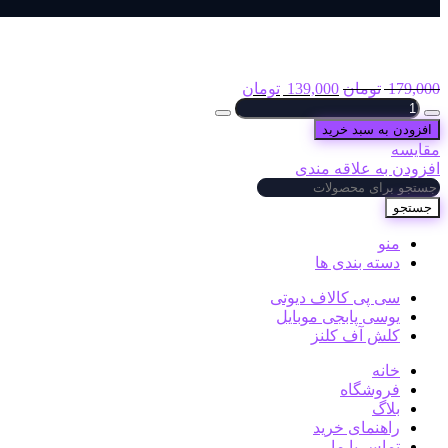
آفر ولکام 360 سیپی 2 دلاری
179,000
تومان
139,000
تومان
افزودن به سبد خرید
مقایسه
افزودن به علاقه مندی
جستجو
منو
دسته بندی ها
سی پی کالاف دیوتی
یوسی پابجی موبایل
کلش آف کلنز
خانه
فروشگاه
بلاگ
راهنمای خرید
تماس با ما