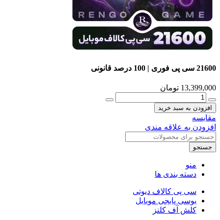
21600 سی پی فوری | 100 درصد قانونی
13,399,000
تومان
افزودن به سبد خرید
مقایسه
افزودن به علاقه مندی
جستجو
منو
دسته بندی ها
سی پی کالاف دیوتی
یوسی پابجی موبایل
کلش آف کلنز