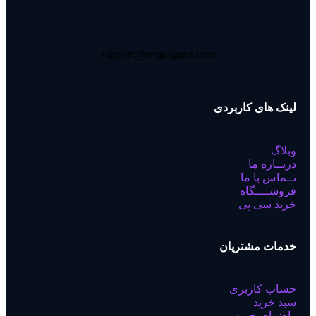
support@rengogame.com
لینک های کاربردی
وبلاگ
دربــاره ما
تــماس با ما
فروشــــگاه
خرید سی پی
خدمات مشتریان
حساب کاربری
سبد خرید
راهنمای خرید