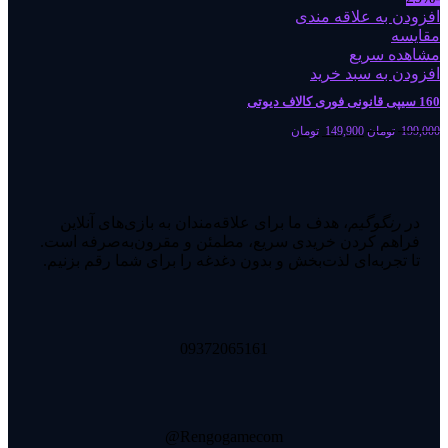
افزودن به علاقه مندی
مقایسه
مشاهده سریع
افزودن به سبد خرید
160 سیپی قانونی فوری کالاف دیوتی
199,000
تومان
149,900
تومان
در
رنگوگیم
، هدف ما برای علاقه‌مندان به بازی‌های آنلاین
فراهم کردن خریدی سریع، مطمئن و مقرون‌به‌صرفه است.
تا تجربه‌ای لذت‌بخش و بدون دغدغه را برای شما رقم بزنیم.
09372065161
Rengogamecom@