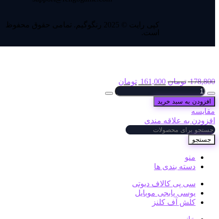
کپی رایت © 2025 رنگوگیم. تمامی حقوق محفوظ
است.
بسته 240 سی پی
178,800
تومان
161,000
تومان
افزودن به سبد خرید
مقایسه
افزودن به علاقه مندی
جستجو
منو
دسته بندی ها
سی پی کالاف دیوتی
یوسی پابجی موبایل
کلش آف کلنز