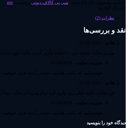
شناسه محصول:
KF240
دسته:
سی پی کالاف دیوتی
برچسب:
gm
اشتراک گذاری:
نظرات (2)
نقد و بررسی‌ها
هادی
–
2024-04-01
بهترین سایت همینه زیر ۱۰ دقیقه واریز کردن عالیه چون سایت خلوتی هستش عالیه فقط افر و باندل هایی که تو کلاف و پابجی میاد رو تو شاپ بفروشید خیلی بهتر میشه
مدیریت سایت
–
2024-04-01
خوشحالیم که راضی هستید، حتما در آینده قرار خواهیم دا
هادی
–
2024-04-01
این سایت عالیه خیلی زود واریز کرد برام بهتره این سایت پیدا
مدیریت سایت
–
2024-04-01
خوشحالیم که راضی هستید، حتما در آینده قرار خواهیم دا
دیدگاه خود را بنویسید