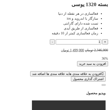
بسته 1320 یوسی
فعالسازی در هر نقطه از دنیا
سازگار با اندروید و ios
تست شده دارای گارانتی
فعالسازی از طریق آیدی
زمان فعالسازی کمتر از 10 دقیقه
بسته
-
+
1320
قیمت
قیمت
2,346,000
تومان
1,499,000
تومان
یوسی
اصلی
فعلی
عدد
36%
2,346,000 تومان
1,499,000 تومان
افزودن به سبد خرید
بود.
است.
افزودن به علاقه مندی ها
به علاقه مندی ها اضافه شد
اشتراک گذاری محصول
ویدیو محصول