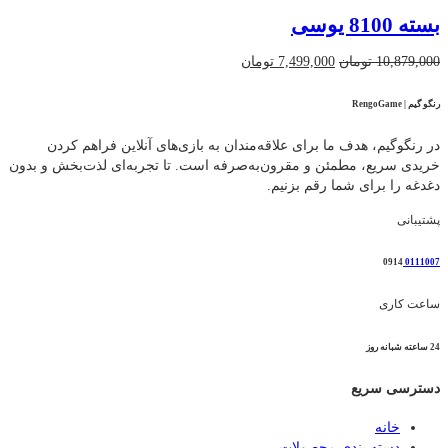
7,299,000 تومان
5,789,000 تومان
بسته 8100 یوسی
بود.
است.
قیمت
قیمت
10,879,000
تومان
7,499,000
تومان
اصلی
فعلی
10,879,000 تومان
7,499,000 تومان
رنگو گیم | RengoGame
بود.
است.
در رنگوگیم، هدف ما برای علاقه‌مندان به بازی‌های آنلاین فراهم کردن
خریدی سریع، مطمئن و مقرون‌به‌صرفه است. تا تجربه‌ای لذت‌بخش و بدون
دغدغه را برای شما رقم بزنیم.
پشتیبانی
0914
0111007
ساعت کاری
24 ساعته شبانه روز
دسترسی سریع
خانه
دسته بندی محصولات