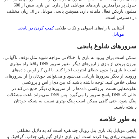
جدول پر درآمدترین بازی‌های موبایلی قرار دارد. این بازی بیش از 600
میلیون بازیکن فعال ماهانه دارد، همچنین پابجی موبایل در 10 زبان مختلف
در دسترس است.
آشنایی با راه‌های اصولی و نکات طلایی
کمپ کردن در پابجی
موبایل
سرورهای شلوغ پابجی
ممکن است برای ورود به بازی با اختلالاتی مواجه شوید مثل توقف ناگهانی،
بیرون پریدن از بازی و ارورهای دیگر. تغییر سرور DNS واقعا راه مؤثری
است تا بازی را بدون خطای اینترنت اجرا کنید. با این کار اولین داده‌های
ورودی از دیگر سرورها بازیابی می‌شود و می‌توانید خودتان را از سرورهای
محلی خلاص کنید. توجه داشته باشید که بین دی‌ان‌اس و پروکسی
تفاوت‌هایی هست. پروکسی داده‌ها را از سرورهای دیگر جمع می‌کند در
حالی که DNS پاسخ سرور را می‌گیرد. پس DNS نمی‌تواند باعث مشکلات
پینگ شود، حتی گاهی ممکن است پینگ بهتری نسبت به شبکه خودتان
داشته باشید.
به طور خلاصه
پابجی موبایل یک بازی بتل رویال چندنفره است که به دلایل مختلفی
محبوبیت زیادی پیدا کرده است. این بازی دارای گیم پلی جذاب، گرافیک و