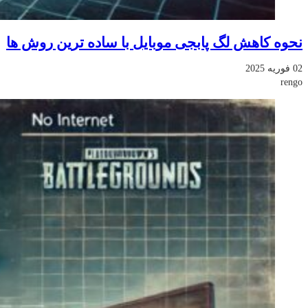
نحوه کاهش لگ پابجی موبایل با ساده ترین روش ها
02 فوریه 2025
rengo