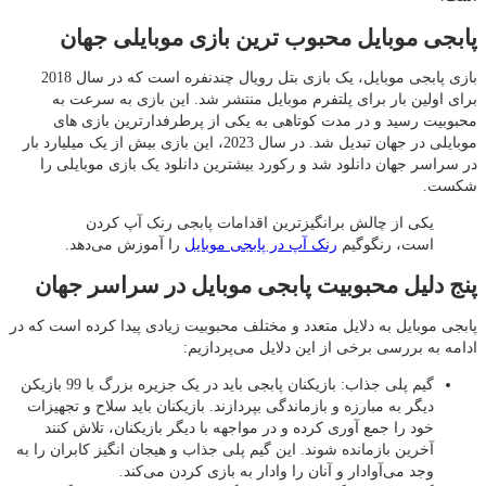
پابجی موبایل محبوب ترین بازی موبایلی جهان
بازی پابجی موبایل، یک بازی بتل رویال چندنفره است که در سال 2018
برای اولین بار برای پلتفرم موبایل منتشر شد. این بازی به سرعت به
محبوبیت رسید و در مدت کوتاهی به یکی از پرطرفدارترین بازی های
موبایلی در جهان تبدیل شد. در سال 2023، این بازی بیش از یک میلیارد بار
در سراسر جهان دانلود شد و رکورد بیشترین دانلود یک بازی موبایلی را
شکست.
یکی از چالش‌ برانگیزترین اقدامات پابجی رنک آپ کردن
است، رنگوگیم
رنک آپ در پابجی موبایل
را آموزش می‌دهد.
پنج دلیل محبوبیت پابجی موبایل در سراسر جهان
پابجی موبایل به دلایل متعدد و مختلف محبوبیت زیادی پیدا کرده است که در
ادامه به بررسی برخی از این دلایل می‌پردازیم:
گیم پلی جذاب: بازیکنان پابجی باید در یک جزیره بزرگ با 99 بازیکن
دیگر به مبارزه و بازماندگی بپردازند. بازیکنان باید سلاح و تجهیزات
خود را جمع آوری کرده و در مواجهه با دیگر بازیکنان، تلاش کنند
آخرین بازمانده شوند. این گیم پلی جذاب و هیجان انگیز کابران را به
وجد می‌آوادار و آنان را وادار به بازی کردن می‌کند.