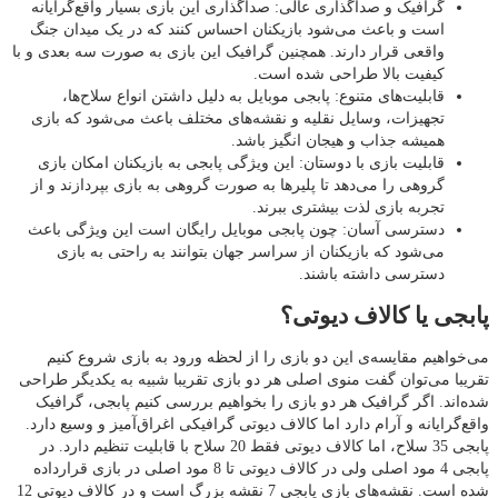
گرافیک و صداگذاری عالی: صداگذاری این بازی بسیار واقع‌گرایانه
است و باعث می‌شود بازیکنان احساس کنند که در یک میدان جنگ
واقعی قرار دارند. همچنین گرافیک این بازی به صورت سه بعدی و با
کیفیت بالا طراحی شده است.
قابلیت‌های متنوع: پابجی موبایل به دلیل داشتن انواع سلاح‌ها،
تجهیزات، وسایل نقلیه و نقشه‌های مختلف باعث می‌شود که بازی
همیشه جذاب و هیجان انگیز باشد.
قابلیت بازی با دوستان: این ویژگی پابجی به بازیکنان امکان بازی
گروهی را می‌دهد تا پلیرها به صورت گروهی به بازی بپردازند و از
تجربه بازی لذت بیشتری ببرند.
دسترسی آسان: چون پابجی موبایل رایگان است این ویژگی باعث
می‌شود که بازیکنان از سراسر جهان بتوانند به راحتی به بازی
دسترسی داشته باشند.
پابجی یا کالاف دیوتی؟
می‌خواهیم مقایسه‌ی این دو بازی را از لحظه ورود به بازی شروع کنیم
تقریبا می‌توان گفت منوی اصلی هر دو بازی تقریبا شبیه به یکدیگر طراحی
شده‌اند. اگر گرافیک هر دو بازی را بخواهیم بررسی کنیم پابجی، گرافیک
واقع‌گرایانه و آرام دارد اما کالاف دیوتی گرافیکی اغراق‌آمیز و وسیع دارد.
پابجی 35 سلاح، اما کالاف دیوتی فقط 20 سلاح با قابلیت تنظیم دارد. در
پابجی 4 مود اصلی ولی در کالاف دیوتی تا 8 مود اصلی در بازی قرارداده
شده است. نقشه‌های بازی پابجی 7 نقشه بزرگ است و در کالاف دیوتی 12