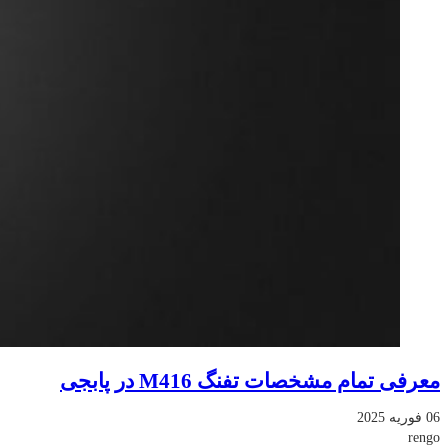
معرفی تمام مشخصات تفنگ M416 در پابجی
06 فوریه 2025
rengo