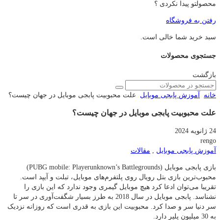
محصولتو پیدا نکردی ؟
رفتن به فروشگاه
سبد خرید شما خالی است.
جستجوی محصولات
بازگشت
خانه
آموزش پابجی موبایل
علت محبوبیت پابجی موبایل در جهان چیست؟
علت محبوبیت پابجی موبایل در جهان چیست؟
24 ژانویه 2024
rengo
آموزش پابجی موبایل
,
مقالات
بازی پابجی موبایل (PUBG mobile: Playerunknown’s Battlegrounds)
محبوب‌ترین بازی بتل رویال روی پلتفرم‌های موبایل، تبلت و آیپد است.
تقریبا می‌توان ادعا کرد هیچ موبایل گیمری وجود ندارد که این بازی را
نشناسد. پابجی موبایل در سال 2018 به طرز بسیار شگفت‌آوری در سر تا
سر دنیا سر و صدا کرد. محبوبیت این بازی به قدری است که روزانه نزدیک
به 30 میلیون پلیر دارد.