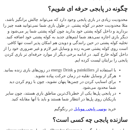
چگونه در پابجی حرفه ای شویم؟
محدودیت زیادی در بازی پابجی وجود دارد که می‌تواند چالش برانگیز باشد،
مثلا محدودیت حجم در کوله پشتی. در طول بازی شما نمی‌توانید همه چیز را
بردارید و داخل کوله پشتی خود بذارید چون کوله پشتی شما پر می‌شود و
دیگر بازی اجازه نمی‌دهد شما ایتم‌های جدید به کوله پشتی خود اضافه کنید.
تخلیه کوله پشتی در حین رانندگی و دویدن هم امکان پذیر است تنها کافی
است روی کوله پشتی ضربه زده و وسایل غیر لازم و غیر ضروری خود را از
داخل کوله خارج کنید. در ادامه برخی دیگر از موارد حرفه‌ای تر بازی کردن
پابجی را برایتان لیست کرده ایم.
با استفاده از painkillers و energy Drink در زون‌های بازی زنده بمانید.
هرگز از وسایل نقلیه در زمان حرکت پیاده نشوید.
برای اسنایپ کردن در چمن‌ها پنهان نشوید، چون با زوم کردن دید
شما محدود می‌شود.
در پابجی پل‌ها یکی از خطرناک‎‌ترین مناطق بازی هستند، چون سایر
بازیکنان روی پل‌ها در انتظار شما هستند و باید با آنها مقابله کنید.
خرید
یوسی پابجی موبایل
در رنگوگیم
سازنده پابجی چه کسی است؟