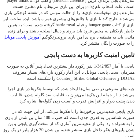
سازنده پابجی برندان گرین ( Brendan Greence) و لقب او player unknown
است، علت انتخاب نام pubg برای این بازی مرتبط با نام مخترع هست.
سازنده بازی میخواست بازی‌ها را از حالت مولتی که در نقشه کوچکی بازی
می‌شدند خارج کند تا بازی با چالش‌های بیشتری همراه باشد. ایده ساخت این
بازی از کتاب hunger game و فیلم battle royal گرفته شده است؛ به همین
خاطر بازیکنان به محض فرود باید بروند و دنبال اسلحه باشند و برای زنده
ماندن باید به منطقه دایره‌ای امن بازی بروند.رنگوگیم
آموزش پابجی موبایل
را به صورت رایگان منتشر کرد.
تامین امنیت کاربرها به دست پابجی
پابجی با آمار 1/342/857 نفر رکورد دار بیشترین تعداد پلیر آنلاین به صورت
همزمان است. پابجی موبایل با این آمار رکورد بازی‌های بسیار معروف
DOTA2 و Counter_ Strike: Global Offensive را شکسته است!
چیت‌های متنوعی در طی سال‌ها ایجاد شده که توسط هکرها در بازی اجرا
می‌شدند. از جمله این هک‌ها می‌توان به قابلیت ضد گلوله شدن، قابلیت
دیدن پشت دیوار و افزایش قدرت و آسیب زدن گلوله‌ها اشاره کرد.
بازی پابجی شدیدترین برخوردها را با هکرها می‌کند، از این جهت که در
صورت شناسایی به قدری جدی است که حتی تا 100 سال بن شدن از بازی
را به همراه دارد. یکی از عجیب‌ترین آماری که از سخت‌گیری پابجی و بن
شدن پلیرهای هکر داخل بازی منتشر شده، بن شدن 30 هزار پلیر در یک روز
است.