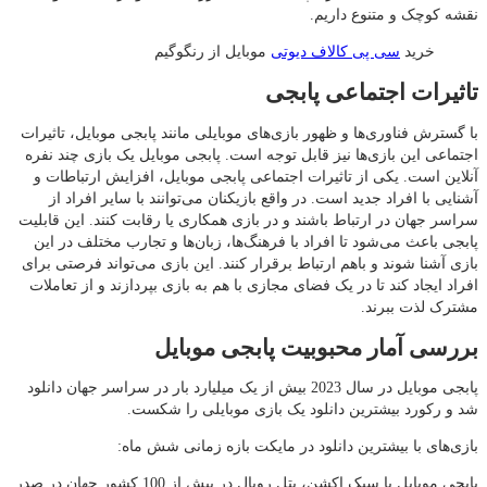
نقشه کوچک و متنوع داریم.
خرید
سی پی کالاف دیوتی
موبایل از رنگوگیم
تاثیرات اجتماعی پابجی
با گسترش فناوری‌ها و ظهور بازی‌های موبایلی مانند پابجی موبایل، تاثیرات
اجتماعی این بازی‌ها نیز قابل توجه است. پابجی موبایل یک بازی چند نفره
آنلاین است. یکی از تاثیرات اجتماعی پابجی موبایل، افزایش ارتباطات و
آشنایی با افراد جدید است. در واقع بازیکنان می‌توانند با سایر افراد از
سراسر جهان در ارتباط باشند و در بازی همکاری یا رقابت کنند. این قابلیت
پابجی باعث می‌شود تا افراد با فرهنگ‌ها، زبان‌ها و تجارب مختلف در این
بازی آشنا شوند و باهم ارتباط برقرار کنند. این بازی می‌تواند فرصتی برای
افراد ایجاد کند تا در یک فضای مجازی با هم به بازی بپردازند و از تعاملات
مشترک لذت ببرند.
بررسی آمار محبوبیت پابجی موبایل
پابجی موبایل در سال 2023 بیش از یک میلیارد بار در سراسر جهان دانلود
شد و رکورد بیشترین دانلود یک بازی موبایلی را شکست.
بازی‌های با بیشترین دانلود در مایکت بازه زمانی شش ماه:
پابجی موبایل با سبک اکشن، بتل رویال در بیش از 100 کشور جهان در صدر